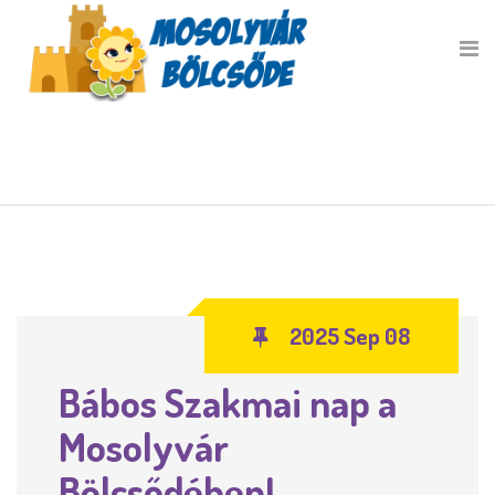
2025 Sep 08
Bábos Szakmai nap a
Mosolyvár
Bölcsődében!