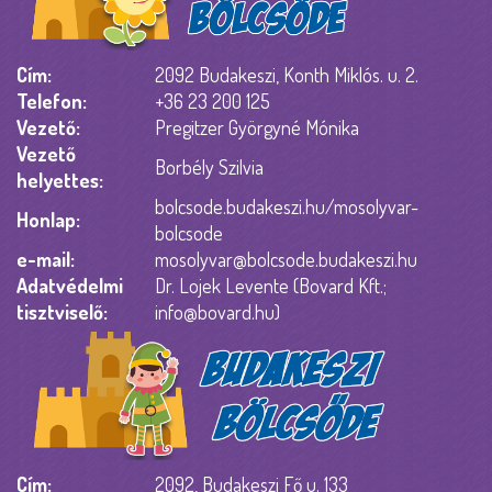
Cím:
2092 Budakeszi, Konth Miklós. u. 2.
Telefon:
+36 23 200 125
Vezető:
Pregitzer Györgyné Mónika
Vezető
Borbély Szilvia
helyettes:
bolcsode.budakeszi.hu/mosolyvar-
Honlap:
bolcsode
e-mail:
mosolyvar@bolcsode.budakeszi.hu
Adatvédelmi
Dr. Lojek Levente (Bovard Kft.;
tisztviselő:
info@bovard.hu
)
Cím:
2092, Budakeszi Fő u. 133