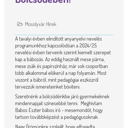
Mosolyvár Hírek
A tavalyi évben elindított anyanyelvi nevelés
programunkhoz kapcsolódóan a 2024/25
nevelési évben terveink szerint kiemelt szerepet
kap a bábozás. Az eddig használt mese párna,
mese zsák és papírszínház, már sok csoportban
több alkalommal előkerül a nap folyamán. Most
viszont a bábról, mint pedagógiai eszközről
tervezzük ismereteinket bővíteni.
Szeretnénk a bölcsődénkbe járó gyermekeknek
mindennapjait színesebbé tenni. Meghívtam
Babos Eszter bábos író - mesemondót, hogy
tartson továbbképzést a pedagógusoknak.
Nagy Örömünkre szolgált, hogy elfogadta